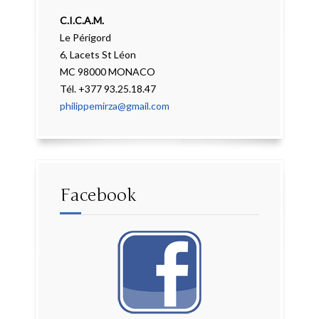
C.I.C.A.M.
Le Périgord
6, Lacets St Léon
MC 98000 MONACO
Tél. +377 93.25.18.47
philippemirza@gmail.com
Facebook