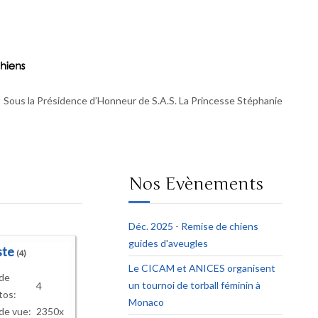
Sous la Présidence d’Honneur de S.A.S. La Princesse Stéphanie
Nos Evènements
Déc. 2025 - Remise de chiens
guides d'aveugles
ste
(4)
Le CICAM et ANICES organisent
 de
un tournoi de torball féminin à
4
tos:
Monaco
de vue:
2350x