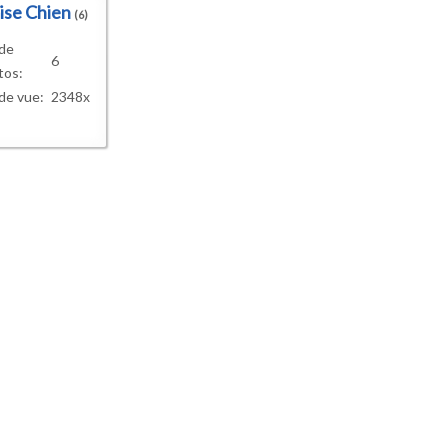
ise Chien
(6)
 de
6
tos:
de vue:
2348x