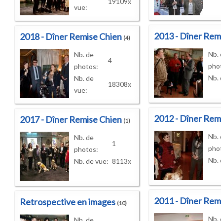
19109x
vue:
2013 - Dîner Rem
2018 - Dîner Remise Chien
(4)
Nb.
Nb. de
4
pho
photos:
Nb. 
Nb. de
18308x
vue:
2012 - Dîner Rem
2017 - Dîner Remise Chien
(1)
Nb.
Nb. de
1
pho
photos:
Nb. 
Nb. de vue:
8113x
2011 - Dîner Rem
Retrospective en images
(10)
Nb.
Nb. de