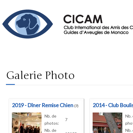
Galerie Photo
2019 - Dîner Remise Chien
2014 - Club Bouli
(7)
Nb. de
Nb.
7
photos:
pho
Nb. de
Nb. 