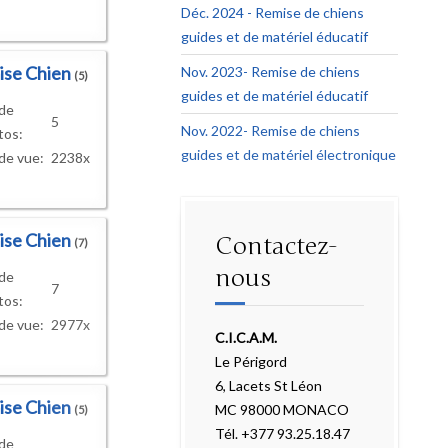
Déc. 2024 - Remise de chiens
guides et de matériel éducatif
ise Chien
Nov. 2023- Remise de chiens
(5)
guides et de matériel éducatif
 de
5
Nov. 2022- Remise de chiens
tos:
guides et de matériel électronique
de vue:
2238x
ise Chien
Contactez-
(7)
nous
 de
7
tos:
de vue:
2977x
C.I.C.A.M.
Le Périgord
6, Lacets St Léon
ise Chien
MC 98000 MONACO
(5)
Tél. +377 93.25.18.47
 de