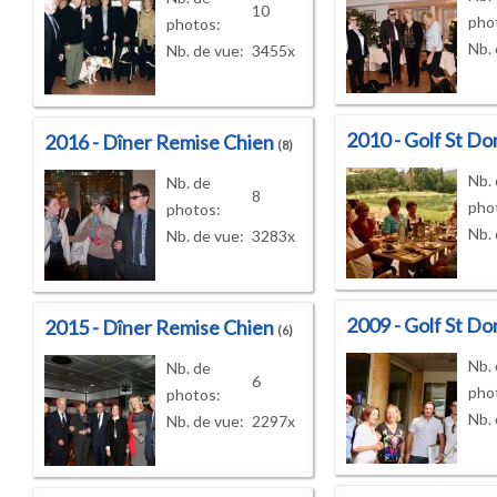
10
pho
photos:
Nb. 
Nb. de vue:
3455x
2010 - Golf St Do
2016 - Dîner Remise Chien
(8)
Nb.
Nb. de
8
pho
photos:
Nb. 
Nb. de vue:
3283x
2009 - Golf St Do
2015 - Dîner Remise Chien
(6)
Nb.
Nb. de
6
pho
photos:
Nb. 
Nb. de vue:
2297x