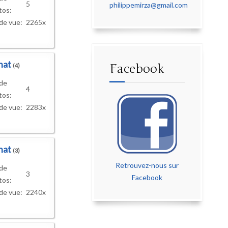
5
philippemirza@gmail.com
tos:
de vue:
2265x
nat
Facebook
(4)
 de
4
tos:
de vue:
2283x
nat
(3)
Retrouvez-nous sur
 de
3
Facebook
tos:
de vue:
2240x