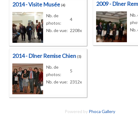
2009 - Dîner Rem
2014 - Visite Musée
(4)
Nb.
Nb. de
4
pho
photos:
Nb. 
Nb. de vue:
2208x
2014 - Dîner Remise Chien
(5)
Nb. de
5
photos:
Nb. de vue:
2312x
Powered by
Phoca Gallery